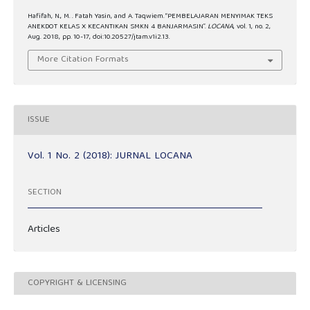
Hafifah, N., M. . Fatah Yasin, and A. Taqwiem. “PEMBELAJARAN MENYIMAK TEKS
ANEKDOT KELAS X KECANTIKAN SMKN 4 BANJARMASIN”.
LOCANA
, vol. 1, no. 2,
Aug. 2018, pp. 10-17, doi:10.20527/jtam.v1i2.13.
More Citation Formats
ISSUE
Vol. 1 No. 2 (2018): JURNAL LOCANA
SECTION
Articles
COPYRIGHT & LICENSING