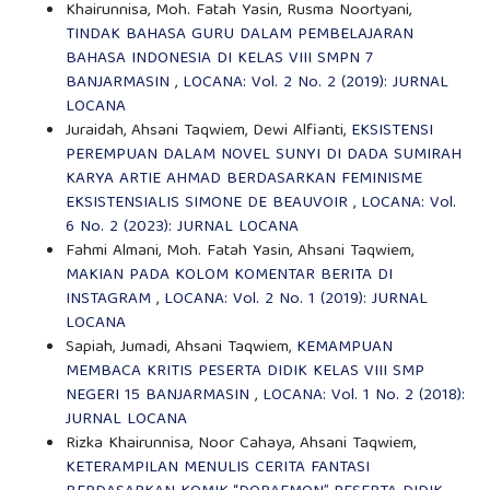
Khairunnisa, Moh. Fatah Yasin, Rusma Noortyani,
TINDAK BAHASA GURU DALAM PEMBELAJARAN
BAHASA INDONESIA DI KELAS VIII SMPN 7
BANJARMASIN
,
LOCANA: Vol. 2 No. 2 (2019): JURNAL
LOCANA
Juraidah, Ahsani Taqwiem, Dewi Alfianti,
EKSISTENSI
PEREMPUAN DALAM NOVEL SUNYI DI DADA SUMIRAH
KARYA ARTIE AHMAD BERDASARKAN FEMINISME
EKSISTENSIALIS SIMONE DE BEAUVOIR
,
LOCANA: Vol.
6 No. 2 (2023): JURNAL LOCANA
Fahmi Almani, Moh. Fatah Yasin, Ahsani Taqwiem,
MAKIAN PADA KOLOM KOMENTAR BERITA DI
INSTAGRAM
,
LOCANA: Vol. 2 No. 1 (2019): JURNAL
LOCANA
Sapiah, Jumadi, Ahsani Taqwiem,
KEMAMPUAN
MEMBACA KRITIS PESERTA DIDIK KELAS VIII SMP
NEGERI 15 BANJARMASIN
,
LOCANA: Vol. 1 No. 2 (2018):
JURNAL LOCANA
Rizka Khairunnisa, Noor Cahaya, Ahsani Taqwiem,
KETERAMPILAN MENULIS CERITA FANTASI