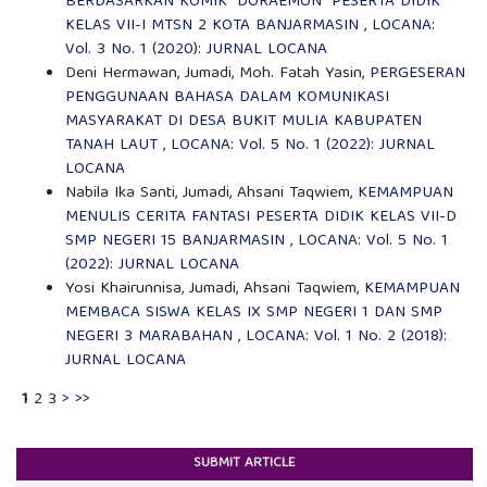
BERDASARKAN KOMIK “DORAEMON” PESERTA DIDIK
KELAS VII-I MTSN 2 KOTA BANJARMASIN
,
LOCANA:
Vol. 3 No. 1 (2020): JURNAL LOCANA
Deni Hermawan, Jumadi, Moh. Fatah Yasin,
PERGESERAN
PENGGUNAAN BAHASA DALAM KOMUNIKASI
MASYARAKAT DI DESA BUKIT MULIA KABUPATEN
TANAH LAUT
,
LOCANA: Vol. 5 No. 1 (2022): JURNAL
LOCANA
Nabila Ika Santi, Jumadi, Ahsani Taqwiem,
KEMAMPUAN
MENULIS CERITA FANTASI PESERTA DIDIK KELAS VII-D
SMP NEGERI 15 BANJARMASIN
,
LOCANA: Vol. 5 No. 1
(2022): JURNAL LOCANA
Yosi Khairunnisa, Jumadi, Ahsani Taqwiem,
KEMAMPUAN
MEMBACA SISWA KELAS IX SMP NEGERI 1 DAN SMP
NEGERI 3 MARABAHAN
,
LOCANA: Vol. 1 No. 2 (2018):
JURNAL LOCANA
1
2
3
>
>>
SUBMIT ARTICLE