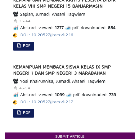
KEMAMPUAN MEMBACA KRITIS PESERTA DIDIK
KELAS VIII SMP NEGERI 15 BANJARMASIN
Sapiah, Jumadi, Ahsani Taqwiem
36-44
Abstract viewed:
1277
pdf downloaded:
854
DOI : 10.20527/jtam.v1i2.16
PDF
KEMAMPUAN MEMBACA SISWA KELAS IX SMP
NEGERI 1 DAN SMP NEGERI 3 MARABAHAN
Yosi Khairunnisa, Jumadi, Ahsani Taqwiem
45-54
Abstract viewed:
1099
pdf downloaded:
739
DOI : 10.20527/jtam.v1i2.17
PDF
SUBMIT ARTICLE