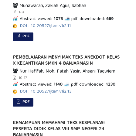
Munawarah, Zakiah Agus, Sabhan
1-9
Abstract viewed:
1073
pdf downloaded:
669
DOI : 10.20527/jtam.v1i2.11
PDF
PEMBELAJARAN MENYIMAK TEKS ANEKDOT KELAS
X KECANTIKAN SMKN 4 BANJARMASIN
Nur Hafifah, Moh. Fatah Yasin, Ahsani Taqwiem
10-17
Abstract viewed:
1140
pdf downloaded:
1230
DOI : 10.20527/jtam.v1i2.13
PDF
KEMAMPUAN MEMAHAMI TEKS EKSPLANASI
PESERTA DIDIK KELAS VIII SMP NEGERI 24
BANJARMASIN