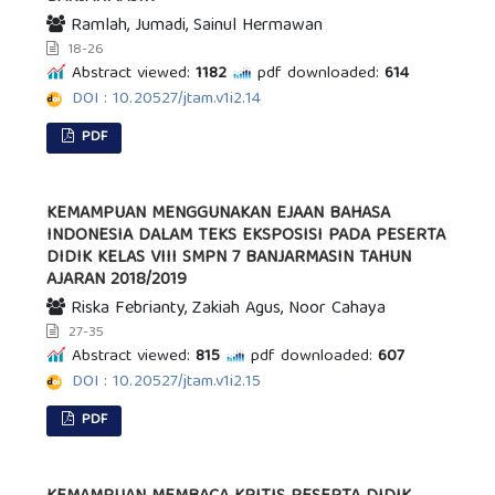
Ramlah, Jumadi, Sainul Hermawan
18-26
Abstract viewed:
1182
pdf downloaded:
614
DOI : 10.20527/jtam.v1i2.14
PDF
KEMAMPUAN MENGGUNAKAN EJAAN BAHASA
INDONESIA DALAM TEKS EKSPOSISI PADA PESERTA
DIDIK KELAS VIII SMPN 7 BANJARMASIN TAHUN
AJARAN 2018/2019
Riska Febrianty, Zakiah Agus, Noor Cahaya
27-35
Abstract viewed:
815
pdf downloaded:
607
DOI : 10.20527/jtam.v1i2.15
PDF