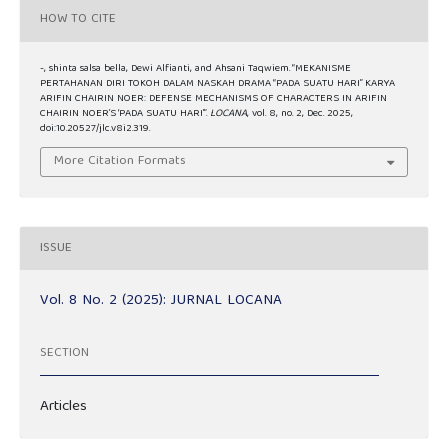
HOW TO CITE
-, shinta salsa bella, Dewi Alfianti, and Ahsani Taqwiem. “MEKANISME
PERTAHANAN DIRI TOKOH DALAM NASKAH DRAMA “PADA SUATU HARI” KARYA
ARIFIN CHAIRIN NOER: DEFENSE MECHANISMS OF CHARACTERS IN ARIFIN
CHAIRIN NOER’S ‘PADA SUATU HARI’”.
LOCANA
, vol. 8, no. 2, Dec. 2025,
doi:10.20527/jlc.v8i2.319.
More Citation Formats
ISSUE
Vol. 8 No. 2 (2025): JURNAL LOCANA
SECTION
Articles