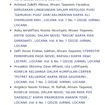
Achmad Zulkifli Altinus, Ahsani Taqwiem, Faradina,
KERUSAKAN LINGKUNGAN DALAM ANTOLOGI PUISI
“GEMURUH PUISI” DARI KALIMANTAN KARYA ALI
SYAMSUDIN ARSI
,
LOCANA: Vol. 7 No. 1 (2024): JURNAL
LOCANA
Rizky Wiratiffani, Rusma Noortyani, Ahsani Taqwiem,
KRITIK SOSIAL DALAM NOVEL “RASUK” KARYA RISA
SARASWATI
,
LOCANA: Vol. 6 No. 1 (2023): JURNAL
LOCANA
Selfi Novia Pratiwi, Sabhan, Ahsani Taqwiem,
STEREOTIP
PEREMPUAN PADA NOVEL RAPIJALI KARYA DEWI
LESTARI
,
LOCANA: Vol. 6 No. 1 (2023): JURNAL LOCANA
Proyekta Oktorina, Dewi Alfianti, Lita Luthfiyanti,
KONFLIK KELUARGA DALAM KUMPULAN CERPEN
“POTRET KELUARGA” KARYA REDA GAUDIAMO
,
LOCANA: Vol. 7 No. 2 (2024): JURNAL LOCANA
Angelica Naomi Firdaus, M. Rafiek, Ahsani Taqwiem,
KONFLIK SOSIAL DALAM NOVEL “JALAN RAYA POS
DAENDELS” KARYA PRAMOEDYA ANANTA TOER
,
LOCANA: Vol. 6 No. 1 (2023): JURNAL LOCANA