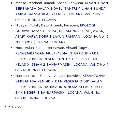
Marisa Pebrianti, Jumadi, Ahsani Taqwiem,
KESANTUNAN
BERBAHASA DALAM NOVEL “SANTRI PILIHAN BUNDA”
KARYA SALSYABILA FALENSIA
,
LOCANA: Vol. 7 No. 1
(2024): JURNAL LOCANA
Hidayah Tullah, Dewi Alfianti, Faradina,
EKOLOGI
BUDAYA DAYAK BENUAQ DALAM NOVEL “API, AWAN,
ASAP” KARYA KORRIE LAYUN RAMPAN
,
LOCANA: Vol. 6
No. 1 (2023): JURNAL LOCANA
Noor Asiah, Sainul Hermawan, Ahsani Taqwiem,
PENGEMBANGAN MULTIMEDIA INTERAKTIF PADA
PEMBELAJARAN RESENSI UNTUK PESERTA DIDIK
KELAS XI SMAN 2 BANJARMASIN
,
LOCANA: Vol. 7 No. 1
(2024): JURNAL LOCANA
Habibah, Noor Cahaya, Ahsani Taqwiem,
KESANTUNAN
BERBAHASA PENDIDIK DAN PESERTA DIDIK DALAM
PEMBELAJARAN BAHASA INDONESIA KELAS X TKJ-C
SMK NEGERI 1 BANJARMASIN
,
LOCANA: Vol. 4 No. 1
(2021): JURNAL LOCANA
1
2
3
>
>>